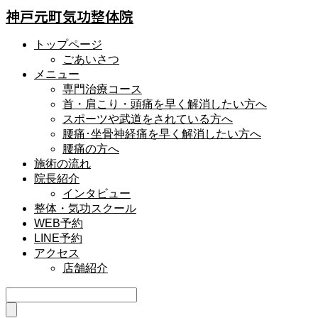
神戸元町気功整体院
トップページ
ごあいさつ
メニュー
専門治療コース
首・肩こり・頭痛を早く解消したい方へ
スポーツや武道をされている方へ
腰痛･坐骨神経痛を早く解消したい方へ
腰痛の方へ
施術の流れ
院長紹介
インタビュー
整体・気功スクール
WEB予約
LINE予約
アクセス
店舗紹介