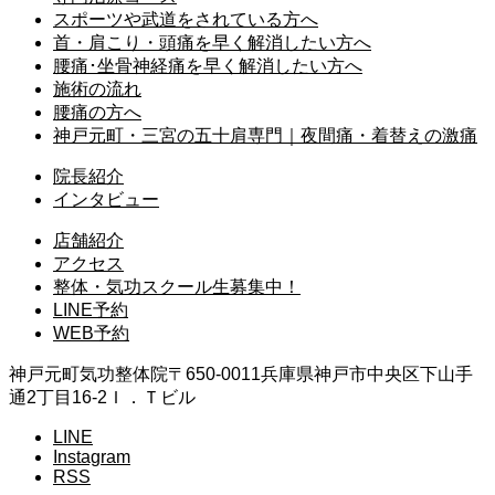
スポーツや武道をされている方へ
首・肩こり・頭痛を早く解消したい方へ
腰痛･坐骨神経痛を早く解消したい方へ
施術の流れ
腰痛の方へ
神戸元町・三宮の五十肩専門｜夜間痛・着替えの激痛
院長紹介
インタビュー
店舗紹介
アクセス
整体・気功スクール生募集中！
LINE予約
WEB予約
神戸元町気功整体院
〒650-0011
兵庫県神戸市中央区下山手
通2丁目16-2Ｉ．Ｔビル
LINE
Instagram
RSS